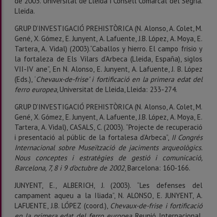
de 2003. Universitat de Lleida i Consell Comarcal del Segrià.
Lleida.
GRUP D’INVESTIGACIÓ PREHISTÒRICA (N. Alonso, A. Colet, M.
Gené, X. Gómez, E. Junyent, A. Lafuente, J.B. López, A. Moya, E.
Tartera, A. Vidal) (2003).“Caballos y hierro. El campo frisio y
la fortaleza de Els Vilars d’Arbeca (Lleida, España), siglos
VII-IV ane”, En N.
Alonso, E. Junyent, A. Lafuente, J. B. López
(Eds.), ‘
Chevaux-de-frise’ i fortificació en la primera edat del
ferro europea
, Universitat de Lleida, Lleida: 233-274.
GRUP D’INVESTIGACIÓ PREHISTÒRICA (N. Alonso, A. Colet, M.
Gené, X. Gómez, E. Junyent, A. Lafuente, J.B. López, A. Moya, E.
Tartera, A. Vidal), CASALS, C. (2003). “Projecte de recuperació
i presentació al públic de la fortalesa d’Arbeca”,
II Congrés
Internacional sobre Museïtzació de jaciments arqueològics.
Nous conceptes i estratègies de gestió i comunicació,
Barcelona, 7, 8 i 9 d’octubre de 2002
, Barcelona: 160-166.
JUNYENT, E., ALBERICH, J. (2003). “Les defenses del
campament aqueu a la Iliada”, N. ALONSO, E. JUNYENT, A.
LAFUENTE, J.B. LÓPEZ (coord.),
Chevaux-de-frise i fortificació
en la primera edat del ferro europea
. Reunió Internacional.