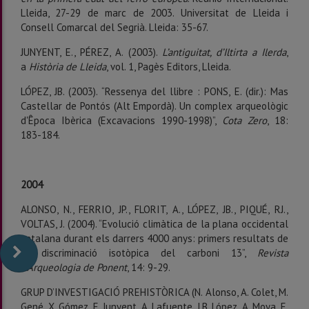
Lleida, 27-29 de marc de 2003. Universitat de Lleida i
Consell Comarcal del Segrià. Lleida: 35-67.
JUNYENT, E., PÉREZ, A. (2003).
L’antiguitat, d’Iltirta a Ilerda
,
a
Història de Lleida
, vol. 1, Pagès Editors, Lleida.
LÓPEZ, JB. (2003). “Ressenya del llibre : PONS, E. (dir.): Mas
Castellar de Pontós (Alt Empordà). Un complex arqueològic
d'Êpoca Ibèrica (Excavacions 1990-1998)”,
Cota Zero
, 18:
183-184.
2004
ALONSO, N., FERRIO, JP., FLORIT, A., LÓPEZ, JB., PIQUÉ, RJ.,
VOLTAS, J. (2004). “Evolució climàtica de la plana occidental
catalana durant els darrers 4000 anys: primers resultats de
la discriminació isotòpica del carboni 13”,
Revista
d'Arqueologia de Ponent
, 14: 9-29.
GRUP D’INVESTIGACIÓ PREHISTÒRICA (N. Alonso, A. Colet, M.
Gené, X. Gómez, E. Junyent, A. Lafuente, J.B. López, A. Moya, E.