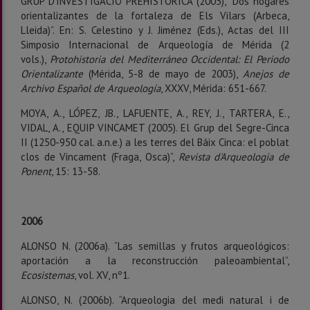
GRUP D’INVESTIGACIÓ PREHISTÒRICA (2005), “Dos hogares
orientalizantes de la fortaleza de Els Vilars (Arbeca,
Lleida)”. En: S. Celestino y J. Jiménez (Eds.), Actas del III
Simposio Internacional de Arqueología de Mérida (2
vols.),
Protohistoria del Mediterráneo Occidental: El Periodo
Orientalizante
(Mérida, 5-8 de mayo de 2003),
Anejos de
Archivo Español de Arqueología
, XXXV, Mérida: 651-667.
MOYA, A., LÓPEZ, JB., LAFUENTE, A., REY, J., TARTERA, E.,
VIDAL, A., EQUIP VINCAMET (2005). El Grup del Segre-Cinca
II (1250-950 cal. a.n.e.) a les terres del Báix Cinca: el poblat
clos de Vincament (Fraga, Osca)”,
Revista d'Arqueologia de
Ponent
, 15: 13-58.
2006
ALONSO N. (2006a). “Las semillas y frutos arqueológicos:
aportación a la reconstrucción paleoambiental”,
Ecosistemas
, vol. XV, nº1.
ALONSO, N. (2006b). “Arqueologia del medi natural i de