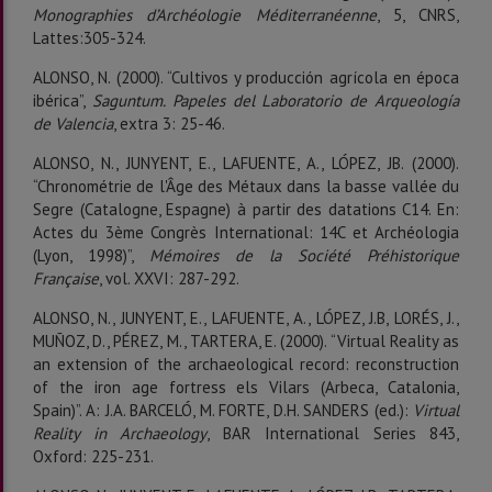
Monographies d’Archéologie
Méditerranéenne
, 5, CNRS,
Lattes:305-324.
ALONSO, N. (2000). “Cultivos y producción agrícola en época
ibérica”,
Saguntum. Papeles del Laboratorio de Arqueología
de Valencia
, extra 3: 25-46.
ALONSO, N., JUNYENT, E., LAFUENTE, A., LÓPEZ, JB. (2000).
“Chronométrie de l'Âge des Métaux dans la basse vallée du
Segre (Catalogne, Espagne) à partir des datations C14. En:
Actes du 3ème Congrès International: 14C et Archéologia
(Lyon, 1998)”,
Mémoires de la Société Préhistorique
Française
, vol. XXVI: 287-292.
ALONSO, N., JUNYENT, E., LAFUENTE, A., LÓPEZ, J.B, LORÉS, J.,
MUÑOZ, D., PÉREZ, M., TARTERA, E. (2000). “Virtual Reality as
an extension of the archaeological record: reconstruction
of the iron age fortress els Vilars (Arbeca, Catalonia,
Spain)”. A: J.A. BARCELÓ, M. FORTE, D.H. SANDERS (ed.):
Virtual
Reality in
Archaeology
, BAR International Series 843,
Oxford: 225-231.