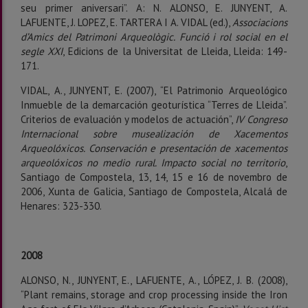
seu primer aniversari”. A: N. ALONSO, E. JUNYENT, A.
LAFUENTE, J. LOPEZ, E. TARTERA I A. VIDAL (ed.),
Associacions
d’Amics del Patrimoni Arqueològic.
Funció i rol social en el
segle
XXI
, Edicions de la Universitat de Lleida, Lleida: 149-
171.
VIDAL, A., JUNYENT, E. (2007), “El Patrimonio Arqueológico
Inmueble de la demarcación geoturística “Terres de Lleida”.
Criterios de evaluación y modelos de actuación”,
IV Congreso
Internacional sobre musealización de Xacementos
Arqueolóxicos. Conservación e presentación de xacementos
arqueolóxicos no medio rural. Impacto social no territorio
,
Santiago de Compostela, 13, 14, 15 e 16 de novembro de
2006, Xunta de Galicia, Santiago de Compostela, Alcalá de
Henares: 323-330.
2008
ALONSO, N., JUNYENT, E., LAFUENTE, A., LÓPEZ, J. B. (2008),
“Plant remains, storage and crop processing inside the Iron