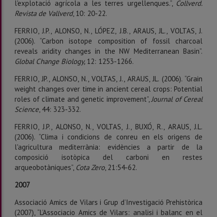
l'explotació agrícola a les terres urgellenques.”,
Collverd.
Revista de Vallverd
, 10: 20-22.
FERRIO, J.P., ALONSO, N., LÓPEZ, J.B., ARAUS, JL., VOLTAS, J.
(2006). “Carbon isotope composition of fossil charcoal
reveals aridity changes in the NW Mediterranean Basin”.
Global Change Biology,
12: 1253-1266.
FERRIO, JP., ALONSO, N., VOLTAS, J., ARAUS, JL. (2006). “Grain
weight changes over time in ancient cereal crops: Potential
roles of climate and genetic improvement”,
Journal of Cereal
Science
, 44: 323-332.
FERRIO, J.P., ALONSO, N., VOLTAS, J., BUXÓ, R., ARAUS, J.L.
(2006). “Clima i condicions de conreu en els origens de
l'agricultura mediterrània: evidències a partir de la
composició isotòpica del carboni en restes
arqueobotàniques”,
Cota Zero
, 21:54-62.
2007
Associació Amics de Vilars i Grup d’Investigació Prehistòrica
(2007), “L’Associacio Amics de Vilars: analisi i balanc en el