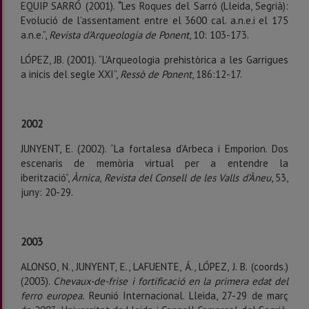
EQUIP SARRÓ (2001).
“
Les Roques del Sarró (Lleida, Segrià):
Evolució de l’assentament entre el 3600 cal. a.n.e.i el 175
a.n.e.”,
Revista d'Arqueologia de Ponent
, 10: 103-173.
LÓPEZ, JB. (2001). “L'Arqueologia prehistòrica a les Garrigues
a inicis del segle XXI”,
Ressò de Ponent
, 186:12-17.
2002
JUNYENT, E. (2002). “La fortalesa d’Arbeca i Emporion. Dos
escenaris de memòria virtual per a entendre la
iberització”,
Àrnica
,
Revista del Consell de les Valls d’Àneu
, 53,
juny: 20-29.
2003
ALONSO, N., JUNYENT, E., LAFUENTE, Á., LÓPEZ, J. B. (coords.)
(2003).
Chevaux-de-frise i fortificació en la primera edat del
ferro europea.
Reunió Internacional. Lleida, 27-29 de març