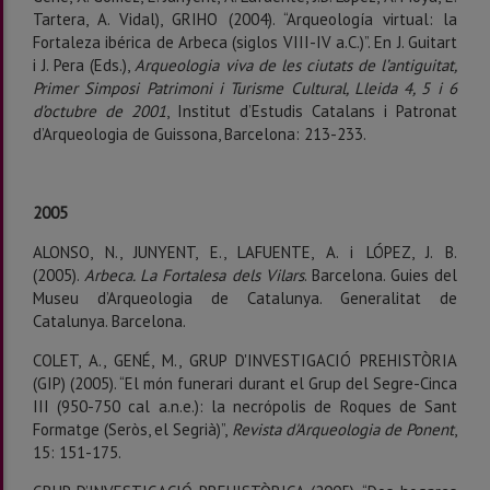
Tartera, A. Vidal), GRIHO (2004). “Arqueología virtual: la
Fortaleza ibérica de Arbeca (siglos VIII-IV a.C.)”. En J. Guitart
i J. Pera (Eds.),
Arqueologia viva de les ciutats de l’antiguitat,
Primer Simposi Patrimoni i Turisme Cultural, Lleida 4, 5 i 6
d’octubre de 2001
, Institut d’Estudis Catalans i Patronat
d’Arqueologia de Guissona, Barcelona: 213-233.
2005
ALONSO, N., JUNYENT, E., LAFUENTE, A. i LÓPEZ, J. B.
(2005).
Arbeca. La Fortalesa dels Vilars
. Barcelona. Guies del
Museu d’Arqueologia de Catalunya. Generalitat de
Catalunya. Barcelona.
COLET, A., GENÉ, M., GRUP D'INVESTIGACIÓ PREHISTÒRIA
(GIP) (2005). “El món funerari durant el Grup del Segre-Cinca
III (950-750 cal a.n.e.): la necrópolis de Roques de Sant
Formatge (Seròs, el Segrià)”,
Revista d'Arqueologia de Ponent
,
15: 151-175.