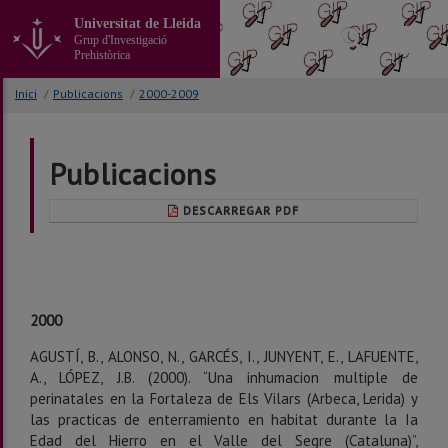
Anar
Universitat de Lleida
al
Grup d'Investigació
contingut
Prehistòrica
principal
de
Inici
/
Publicacions
/
2000-2009
la
pàgina
Publicacions
DESCARREGAR PDF
2000
AGUSTÍ, B., ALONSO, N., GARCÉS, I., JUNYENT, E., LAFUENTE,
A., LÓPEZ, J.B. (2000). “Una inhumacion multiple de
perinatales en la Fortaleza de Els Vilars (Arbeca, Lerida) y
las practicas de enterramiento en habitat durante la Ia
Edad del Hierro en el Valle del Segre (Cataluna)”,