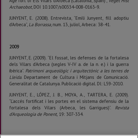
Age fort of Els Vilars d’Arbeca (Catalonia, Spain)”,
Veget Hist
Archaeobot
, DOI 10.1007/s00334-008-0163-9.
JUNYENT, E. (2008). Entrevista, “Emili Junyent, fill adoptiu
d’Arbeca”,
La Borrassa
, num. 13, juliol, Arbeca: 38-41.
2009
JUNYENT, E. (2009). “El fossat, les defenses de la fortalesa
dels Vilars d’Arbeca (segles V-IV a. de la n. e.) i la guerra
ibèrica”.
Patrimoni arqueològic i arquitectònic a les terres de
Lleida
. Departament de Cultura i Mitjans de Comunicació.
Generalitat de Catalunya. Publicació digital. Dl: L59-2010.
JUNYENT, E., LÓPEZ, J. B., MOYA, A., TARTERA, E. (2009).
“L’accés fortificat i les portes en el sistema defensiu de la
fortalesa dels Vilars (Arbeca, les Garrigues)”.
Revista
d’Arqueologia de Ponent,
19: 307-334.