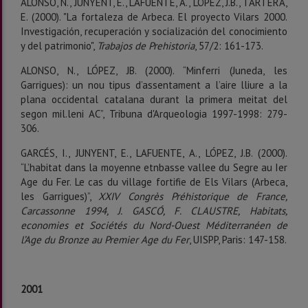
ALONSO, N., JUNYENT, E., LAFUENTE, A., LÓPEZ, J.B., TARTERA,
E. (2000). "La fortaleza de Arbeca. El proyecto Vilars 2000.
Investigación, recuperación y socialización del conocimiento
y del patrimonio",
Trabajos de Prehistoria
, 57/2: 161-173.
ALONSO, N., LÓPEZ, JB. (2000). “Minferri (Juneda, les
Garrigues): un nou tipus d’assentament a l’aire lliure a la
plana occidental catalana durant la primera meitat del
segon mil.leni AC”, Tribuna d'Arqueologia 1997-1998: 279-
306.
GARCÉS, I., JUNYENT, E., LAFUENTE, A., LÓPEZ, J.B. (2000).
“L’habitat dans la moyenne etnbasse vallee du Segre au Ier
Age du Fer. Le cas du village fortifie de Els Vilars (Arbeca,
les Garrigues)”,
XXIV Congrès Préhistorique de
France,
Carcassonne 1994, J. GASCÓ, F. CLAUSTRE,
Habitats,
economies et Sociétés du Nord-Ouest
Méditerranéen de
l’Age du Bronze au Premier Age du Fer
, UISPP, Paris: 147-158.
2001