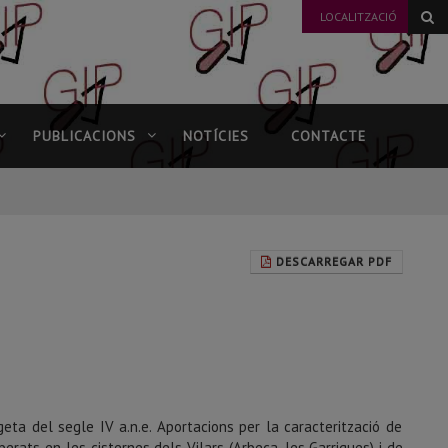
LOCALITZACIÓ
PUBLICACIONS
NOTÍCIES
CONTACTE
DESCARREGAR PDF
geta del segle IV a.n.e. Aportacions per la caracterització de
uperats en les cisternes dels Vilars (Arbeca, les Garrigues) i de