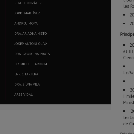
SERGI GONZÀLEZ
les R
JORDI MARTÍNEZ
20
20
ANDREU MOYA
DRA. ARIADNA NIETO
Princip
JOSEP ANTONI OLIVA
20
el II
DRA. GEORGINA PRATS
Cienc
DR. MIGUEL TARONGI
l'
eth
ENRIC TARTERA
DRA. SÍLVIA VILA
20
ARES VIDAL
I mil
Minis
2
l’est
de Ca