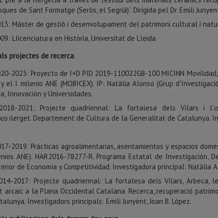
oques de Sant Formatge (Seròs, el Segrià)”. Dirigida pel Dr. Emili Junyent
13: Màster de gestió i desenvolupament del patrimoni cultural i natura
09: Llicenciatura en Història, Universitat de Lleida
als projectes de recerca
20-2023: Proyecto de I+D PID 2019-110022GB-100 MICINN Movilidad, c
I y el I milenio ANE (MOBICEX). IP: Natàlia Alonso (Grup d'Investigació
ia, Innovación y Universidades.
2018-2021: Projecte quadriennal: La fortalesa dels Vilars i l'
o
nos
ilerget. Departement de Cultura de la Generalitat de Catalunya. In
17-2019: Prácticas agroalimentarias, asentamientos y espacios domésti
enios ANE). HAR2016-78277-R. Programa Estatal de Investigación, D
terior de Economía y Competitividad. Investigadora principal: Natàlia 
014-2017: Projecte quadriennal: La fortalesa dels Vilars, Arbeca, les
at arcaic a la Plana Occidental Catalana. Recerca, recuperació patrimo
talunya. Investigadors principals: Emili Junyent, Joan B. López.