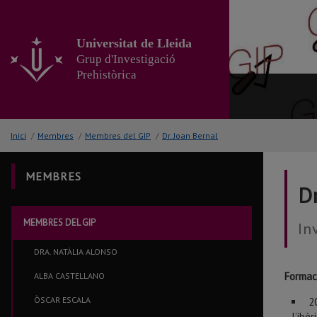
Anar
al
contingut
Universitat de Lleida
principal
Grup d'Investigació
de
Prehistòrica
la
pàgina
Inici
/
Membres
/
Membres del GIP
/
Dr. Joan Bernal
MEMBRES
Dr
MEMBRES DEL GIP
In
DRA. NATÀLIA ALONSO
Formac
ALBA CASTELLANO
ÒSCAR ESCALA
2
l’ibè