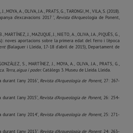
, MOYA, A., OLIVA, J.A., PRATS, G., TARONGI, M., VILA, S. (2018).
mpanya d’excavacions 2017 ”,
Revista
d’Arqueologia de Ponent,
, MARTÍNEZ, J., MAZUQUE, J., NIETO, A., OLIVA, J.A., PIQUÈS, G.,
es): noves aportacions sobre la primera edat del ferro i l’època
ent
(Balaguer i Lleida, 17-18 d’abril de 2015), Departament de
GONZÁLEZ, S., MARTÍNEZ, J., MOYA, A., OLIVA, J.A., PRATS, G.,
a. Terra, aigua i poder
. Catàlegs 3. Museu de Lleida. Lleida.
a durant l’any 2016”,
Revista d’Arqueologia de Ponent,
27: 267-
a durant l’any 2015”,
Revista d’Arqueologia de Ponent,
26: 254-
a durant l’any 2014”,
Revista d’Arqueologia de Ponent
, 25: 271-
a durant l’any 2013”,
Revista d’Arqueologia de Ponent
, 24: 263-