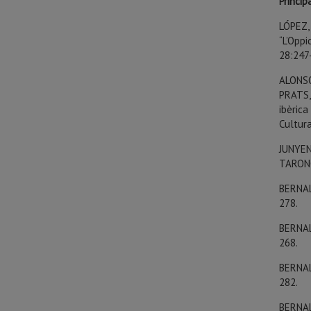
Princip
LÓPEZ, 
“L’Opp
28:247
ALONSO,
PRATS, 
ibèrica
Cultur
JUNYEN
TARONGI
BERNAL,
278.
BERNAL,
268.
BERNAL,
282.
BERNAL,