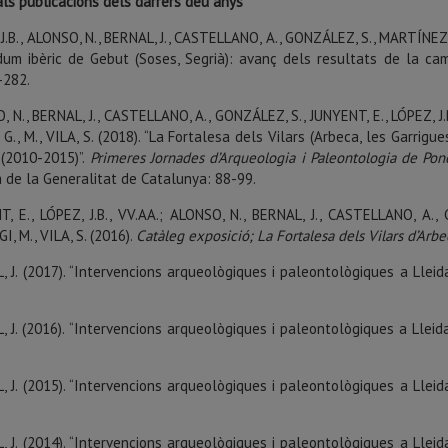
als publicacions dels darrers deu anys
J.B., ALONSO, N., BERNAL, J., CASTELLANO, A., GONZÁLEZ, S., MARTÍNEZ, J.
idum ibèric de Gebut (Soses, Segrià): avanç dels resultats de la ca
-282.
 N., BERNAL, J., CASTELLANO, A., GONZÁLEZ, S., JUNYENT, E., LÓPEZ, J.B.
G., M., VILA, S. (2018). “La Fortalesa dels Vilars (Arbeca, les Garrigu
 (2010-2015)”.
Primeres Jornades d’Arqueologia i Paleontologia de
Pon
a de la Generalitat de Catalunya: 88-99.
T, E., LÓPEZ, J.B., VV.AA.; ALONSO, N., BERNAL, J., CASTELLANO, A., 
, M., VILA, S. (2016).
Catàleg exposició; La Fortalesa dels Vilars d’Arbec
 J. (2017). “Intervencions arqueològiques i paleontològiques a Lleid
 J. (2016). “Intervencions arqueològiques i paleontològiques a Lleid
 J. (2015). “Intervencions arqueològiques i paleontològiques a Lleid
 J. (2014). “Intervencions arqueològiques i paleontològiques a Lleid