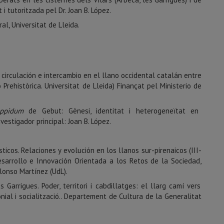
 i tutoritzada pel Dr. Joan B. López.
l, Universitat de Lleida.
irculación e intercambio en el llano occidental catalán entre
 Prehistòrica. Universitat de Lleida) Finançat pel Ministerio de
ppidum
de Gebut: Gènesi, identitat i heterogeneïtat en
vestigador principal: Joan B. López.
cos. Relaciones y evolución en los llanos sur-pirenaicos (III-
esarrollo e Innovación Orientada a los Retos de la Sociedad,
Alonso Martínez (UdL).
 Garrigues. Poder, territori i cabdillatges: el llarg camí vers
nial i socialització.. Departement de Cultura de la Generalitat