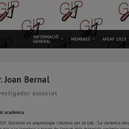
INFORMACIÓ
MEMBRES
AFEAF 2025
GENERAL
. Joan Bernal
vestigador associat
ió acadèmica
019: Doctorat en arqueologia i història per la UdL: “La ceràmica iler
ric ple a la Ilergècia a través de l’estudi dels materials ceràmics rec